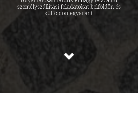
Folyamatosan látunk el nagy létszámú
személyszállítási feladatokat belföldön és
külföldön egyaránt.
Flotta