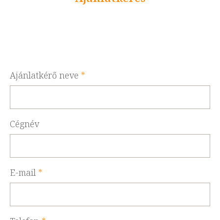
Vegye fel velünk a
kapcsolatot
Ajánlatkérő neve
*
Cégnév
E-mail
*