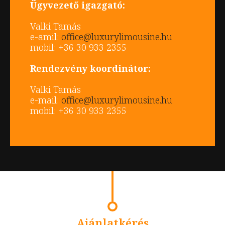
Ügyvezető igazgató:
Valki Tamás
e-amil:
office@luxurylimousine.hu
mobil: +36 30 933 2355
Rendezvény koordinátor:
Valki Tamás
e-mail:
office@luxurylimousine.hu
mobil: +36 30 933 2355
Ajánlatkérés