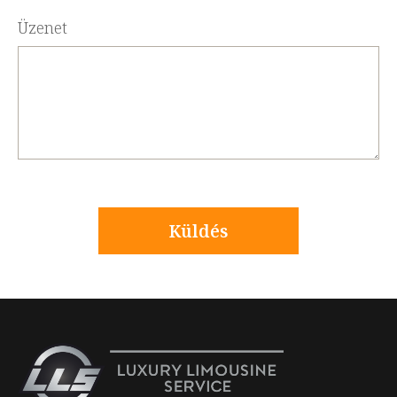
Üzenet
Küldés