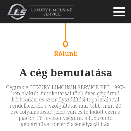
Rólunk
A cég bemutatása
Cégünk a LUXURY LIMOUSIN SERVICE KFT. 1997-
ben alakult, munkatársai több éves gépjármű
bérbeadási és személyszállítási tapasztalattal
rendelkeznek, a szolgáltatás már több, mint 20
éve folyamatosan jelen van és fejlődött ezen a
piacon. Fő tevékenységünk a luxusautó
gépjárművel történő személyszállítás.