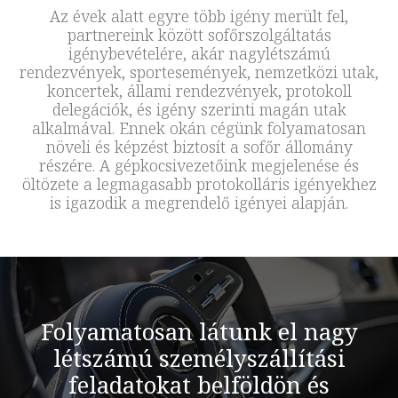
Az évek alatt egyre több igény merült fel,
partnereink között sofőrszolgáltatás
igénybevételére, akár nagylétszámú
rendezvények, sportesemények, nemzetközi utak,
koncertek, állami rendezvények, protokoll
delegációk, és igény szerinti magán utak
alkalmával. Ennek okán cégünk folyamatosan
növeli és képzést biztosít a sofőr állomány
részére. A gépkocsivezetőink megjelenése és
öltözete a legmagasabb protokolláris igényekhez
is igazodik a megrendelő igényei alapján.
Folyamatosan látunk el nagy
létszámú személyszállítási
feladatokat belföldön és