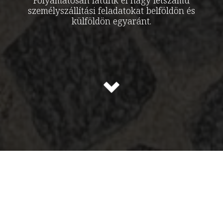
Folyamatosan látunk el nagy létszámú
személyszállítási feladatokat belföldön és
külföldön egyaránt.
Flotta